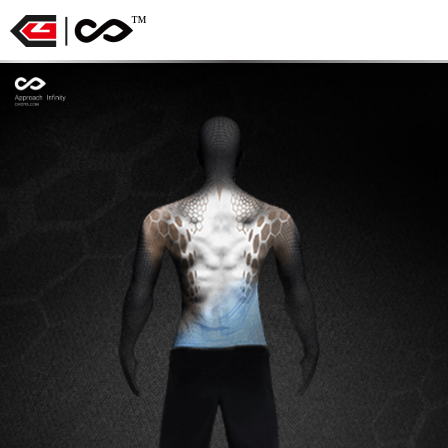
™
CG
赛
客
CG
运
动
足