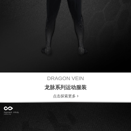
球
比
赛
服
队
DRAGON VEIN
龙脉系列运动服装
服
›
点击探索更多
麻
花