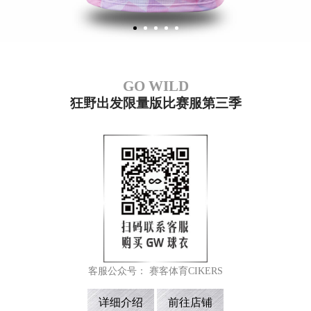
球
比
GO WILD
赛
狂野出发限量版比赛服第三季
服
队
服
麻
客服公众号： 赛客体育CIKERS
花
详细介绍
前往店铺