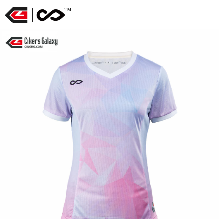
™
CG
赛
客
CG
运
动
足